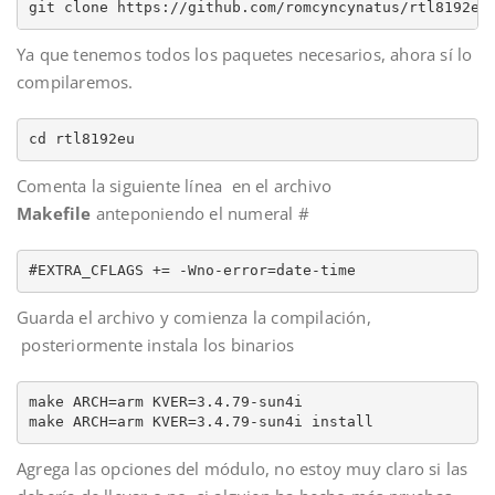
git clone https://github.com/romcyncynatus/rtl8192eu
Ya que tenemos todos los paquetes necesarios, ahora sí lo
compilaremos.
cd rtl8192eu
Comenta la siguiente línea en el archivo
Makefile
anteponiendo el numeral #
#EXTRA_CFLAGS += -Wno-error=date-time
Guarda el archivo y comienza la compilación,
posteriormente instala los binarios
make ARCH=arm KVER=3.4.79-sun4i

make ARCH=arm KVER=3.4.79-sun4i install
Agrega las opciones del módulo, no estoy muy claro si las