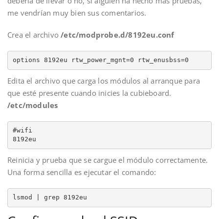
debería de llevar o no, si alguien ha hecho más pruebas,
me vendrían muy bien sus comentarios.
Crea el archivo
/etc/modprobe.d/8192eu.conf
options 8192eu rtw_power_mgnt=0 rtw_enusbss=0
Edita el archivo que carga los módulos al arranque para
que esté presente cuando inicies la cubieboard.
/etc/modules
#wifi

8192eu
Reinicia y prueba que se cargue el módulo correctamente.
Una forma sencilla es ejecutar el comando:
lsmod | grep 8192eu