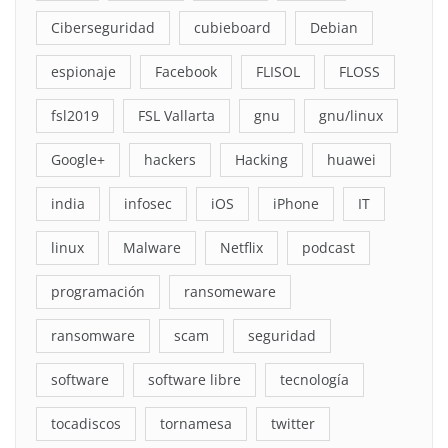
Ciberseguridad
cubieboard
Debian
espionaje
Facebook
FLISOL
FLOSS
fsl2019
FSL Vallarta
gnu
gnu/linux
Google+
hackers
Hacking
huawei
india
infosec
iOS
iPhone
IT
linux
Malware
Netflix
podcast
programación
ransomeware
ransomware
scam
seguridad
software
software libre
tecnología
tocadiscos
tornamesa
twitter