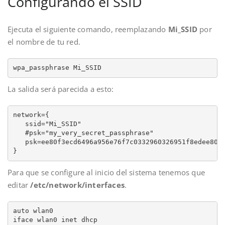
Configurando el SSID
Ejecuta el siguiente comando, reemplazando
Mi_SSID
por
el nombre de tu red.
wpa_passphrase Mi_SSID
La salida será parecida a esto:
network={

   ssid="Mi_SSID"

   #psk="my_very_secret_passphrase"

   psk=ee80f3ecd6496a956e76f7c0332960326951f8edee80f3
}
Para que se configure al inicio del sistema tenemos que
editar
/etc/network/interfaces
.
auto wlan0

iface wlan0 inet dhcp
