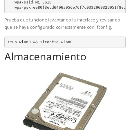
   wpa-ssid Mi_SSID

   wpa-psk ee80f3ecd6496a956e76f7c0332960326951f8ede
Prueba que funcione levantando la interface y revisando
que se haya configurado correctamente con ifconfig.
ifup wlan0 && ifconfig wlan0
Almacenamiento