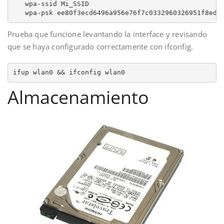
   wpa-ssid Mi_SSID

   wpa-psk ee80f3ecd6496a956e76f7c0332960326951f8ede
Prueba que funcione levantando la interface y revisando
que se haya configurado correctamente con ifconfig.
ifup wlan0 && ifconfig wlan0
Almacenamiento