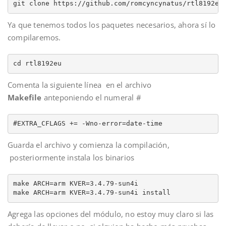
git clone https://github.com/romcyncynatus/rtl8192eu
Ya que tenemos todos los paquetes necesarios, ahora sí lo
compilaremos.
cd rtl8192eu
Comenta la siguiente línea en el archivo
Makefile
anteponiendo el numeral #
#EXTRA_CFLAGS += -Wno-error=date-time
Guarda el archivo y comienza la compilación,
posteriormente instala los binarios
make ARCH=arm KVER=3.4.79-sun4i

make ARCH=arm KVER=3.4.79-sun4i install
Agrega las opciones del módulo, no estoy muy claro si las