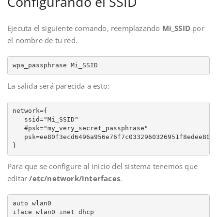
Configurando el SSID
Ejecuta el siguiente comando, reemplazando
Mi_SSID
por
el nombre de tu red.
wpa_passphrase Mi_SSID
La salida será parecida a esto:
network={

   ssid="Mi_SSID"

   #psk="my_very_secret_passphrase"

   psk=ee80f3ecd6496a956e76f7c0332960326951f8edee80f3
}
Para que se configure al inicio del sistema tenemos que
editar
/etc/network/interfaces
.
auto wlan0

iface wlan0 inet dhcp
