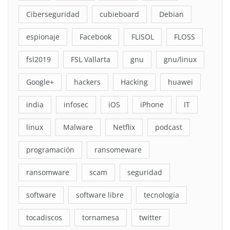
Ciberseguridad
cubieboard
Debian
espionaje
Facebook
FLISOL
FLOSS
fsl2019
FSL Vallarta
gnu
gnu/linux
Google+
hackers
Hacking
huawei
india
infosec
iOS
iPhone
IT
linux
Malware
Netflix
podcast
programación
ransomeware
ransomware
scam
seguridad
software
software libre
tecnología
tocadiscos
tornamesa
twitter