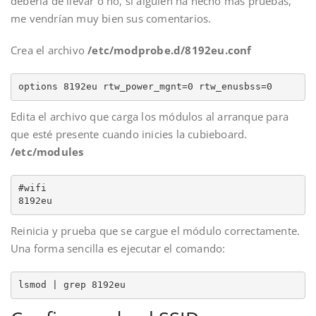
debería de llevar o no, si alguien ha hecho más pruebas,
me vendrían muy bien sus comentarios.
Crea el archivo
/etc/modprobe.d/8192eu.conf
options 8192eu rtw_power_mgnt=0 rtw_enusbss=0
Edita el archivo que carga los módulos al arranque para
que esté presente cuando inicies la cubieboard.
/etc/modules
#wifi

8192eu
Reinicia y prueba que se cargue el módulo correctamente.
Una forma sencilla es ejecutar el comando:
lsmod | grep 8192eu