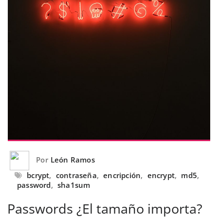
Por
León Ramos
bcrypt
,
contraseña
,
encripción
,
encrypt
,
md5
,
password
,
sha1sum
Passwords ¿El tamaño importa?