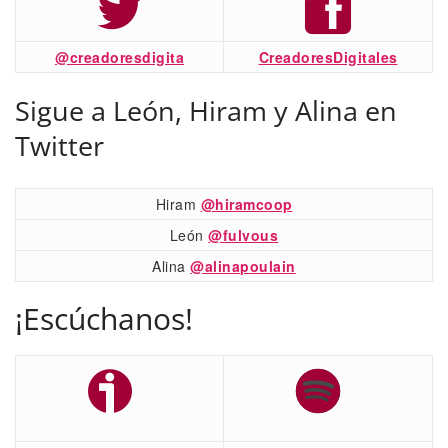
@creadoresdigita
CreadoresDigitales
Sigue a León, Hiram y Alina en
Twitter
Hiram
@hiramcoop
León
@fulvous
Alina
@alinapoulain
¡Escúchanos!