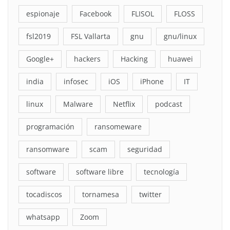
espionaje
Facebook
FLISOL
FLOSS
fsl2019
FSL Vallarta
gnu
gnu/linux
Google+
hackers
Hacking
huawei
india
infosec
iOS
iPhone
IT
linux
Malware
Netflix
podcast
programación
ransomeware
ransomware
scam
seguridad
software
software libre
tecnología
tocadiscos
tornamesa
twitter
whatsapp
Zoom