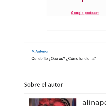
Google podcast
Navegación
Anterior
de
Cellebrite ¿Qué es? ¿Cómo funciona?
entradas
Sobre el autor
alinap