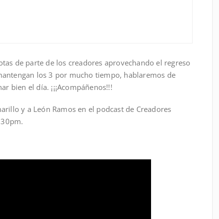
tas de parte de los creadores aprovechando el regreso
 mantengan los 3 por mucho tiempo, hablaremos de
ar bien el día. ¡¡¡Acompáñenos!!!
arillo y a León Ramos en el podcast de Creadores
8:30pm.