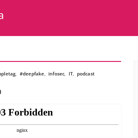
a
ppletag
,
#deepfake
,
infosec
,
IT
,
podcast
a