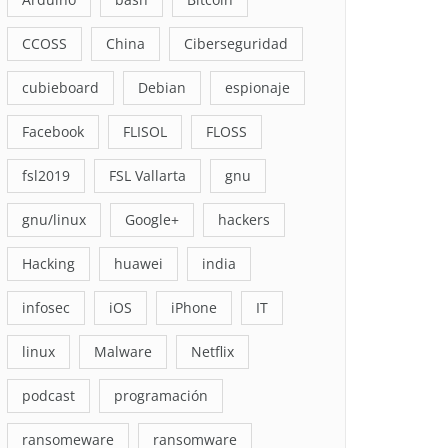
CCOSS
China
Ciberseguridad
cubieboard
Debian
espionaje
Facebook
FLISOL
FLOSS
fsl2019
FSL Vallarta
gnu
gnu/linux
Google+
hackers
Hacking
huawei
india
infosec
iOS
iPhone
IT
linux
Malware
Netflix
podcast
programación
ransomeware
ransomware