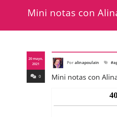
Mini notas con Alin
20 mayo,
Por
alinapoulain
#a
2021
Mini notas con Alin
0