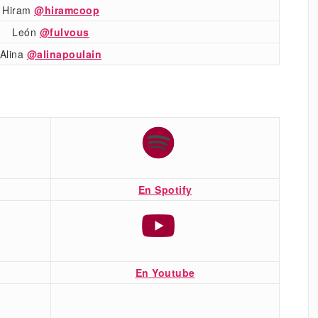
Hiram
@hiramcoop
León
@fulvous
Alina
@alinapoulain
En Spotify
En Youtube