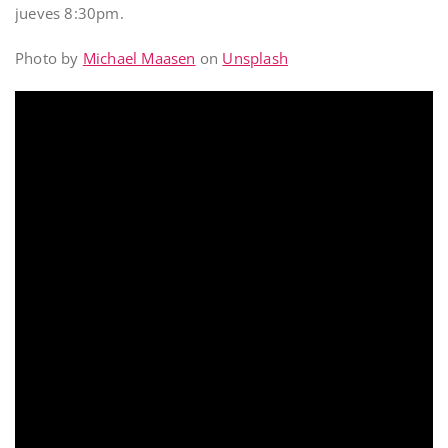
jueves 8:30pm.
Photo by
Michael Maasen
on
Unsplash