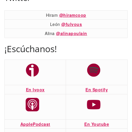
Hiram
@hiramcoop
León
@fulvous
Alina
@alinapoulain
¡Escúchanos!
En Ivoox
En Spotify
ApplePodcast
En Youtube