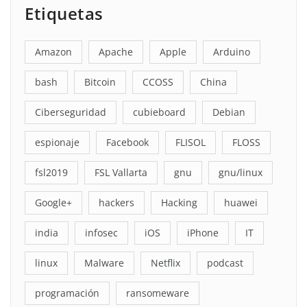
Etiquetas
Amazon
Apache
Apple
Arduino
bash
Bitcoin
CCOSS
China
Ciberseguridad
cubieboard
Debian
espionaje
Facebook
FLISOL
FLOSS
fsl2019
FSL Vallarta
gnu
gnu/linux
Google+
hackers
Hacking
huawei
india
infosec
iOS
iPhone
IT
linux
Malware
Netflix
podcast
programación
ransomeware