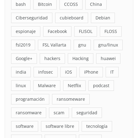
bash
Bitcoin
CCOSS
China
Ciberseguridad
cubieboard
Debian
espionaje
Facebook
FLISOL
FLOSS
fsl2019
FSL Vallarta
gnu
gnu/linux
Google+
hackers
Hacking
huawei
india
infosec
iOS
iPhone
IT
linux
Malware
Netflix
podcast
programación
ransomeware
ransomware
scam
seguridad
software
software libre
tecnología