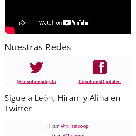
Nuestras Redes
@creadoresdigita
CreadoresDigitales
Sigue a León, Hiram y Alina en
Twitter
Hiram
@hiramcoop
León
@fulvous