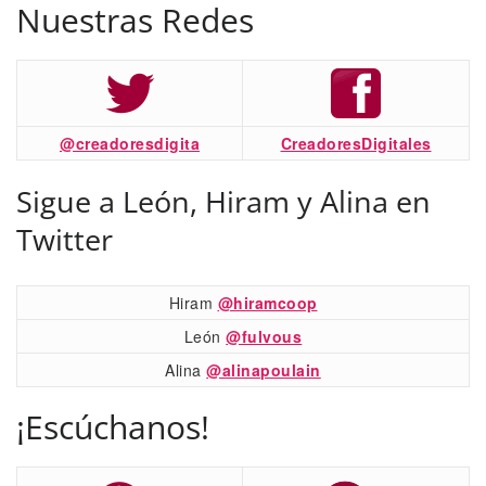
Nuestras Redes
@creadoresdigita
CreadoresDigitales
Sigue a León, Hiram y Alina en
Twitter
Hiram
@hiramcoop
León
@fulvous
Alina
@alinapoulain
¡Escúchanos!