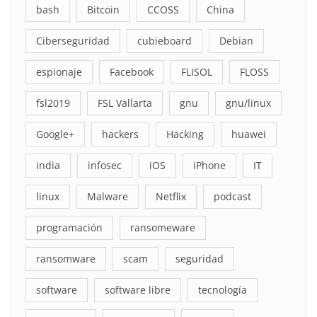
bash
Bitcoin
CCOSS
China
Ciberseguridad
cubieboard
Debian
espionaje
Facebook
FLISOL
FLOSS
fsl2019
FSL Vallarta
gnu
gnu/linux
Google+
hackers
Hacking
huawei
india
infosec
iOS
iPhone
IT
linux
Malware
Netflix
podcast
programación
ransomeware
ransomware
scam
seguridad
software
software libre
tecnología