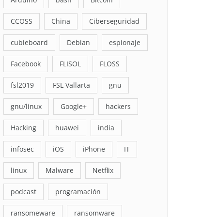
CCOSS
China
Ciberseguridad
cubieboard
Debian
espionaje
Facebook
FLISOL
FLOSS
fsl2019
FSL Vallarta
gnu
gnu/linux
Google+
hackers
Hacking
huawei
india
infosec
iOS
iPhone
IT
linux
Malware
Netflix
podcast
programación
ransomeware
ransomware