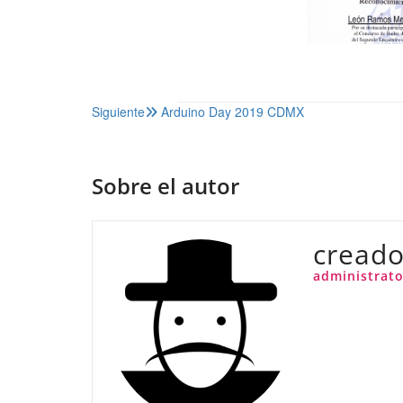
Navegación
Siguiente
Arduino Day 2019 CDMX
de
entradas
Sobre el autor
creado
administrato