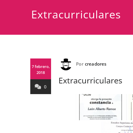
Extracurriculares
Por
creadores
7 febrero,
2018
Extracurriculares
0