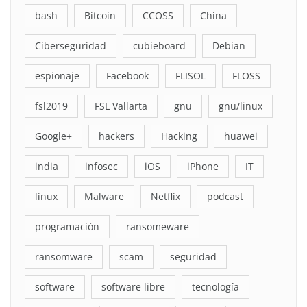
bash
Bitcoin
CCOSS
China
Ciberseguridad
cubieboard
Debian
espionaje
Facebook
FLISOL
FLOSS
fsl2019
FSL Vallarta
gnu
gnu/linux
Google+
hackers
Hacking
huawei
india
infosec
iOS
iPhone
IT
linux
Malware
Netflix
podcast
programación
ransomeware
ransomware
scam
seguridad
software
software libre
tecnología