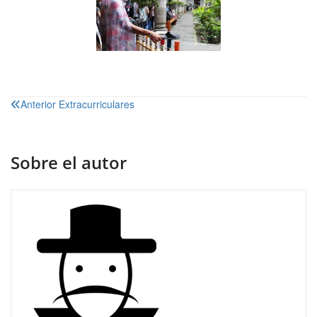
Navegación
Anterior
Extracurriculares
de
entradas
Sobre el autor