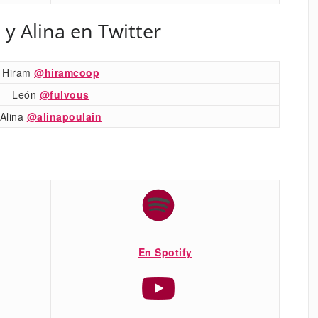
 y Alina en Twitter
Hiram
@hiramcoop
León
@fulvous
Alina
@alinapoulain
En Spotify