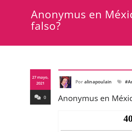
Anonymus en Méxic
falso?
27 mayo,
Por
alinapoulain
#A
2021
Anonymus en México
0