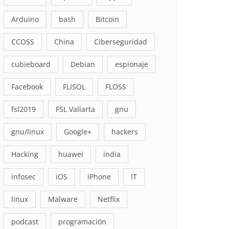
Arduino
bash
Bitcoin
CCOSS
China
Ciberseguridad
cubieboard
Debian
espionaje
Facebook
FLISOL
FLOSS
fsl2019
FSL Vallarta
gnu
gnu/linux
Google+
hackers
Hacking
huawei
india
infosec
iOS
iPhone
IT
linux
Malware
Netflix
podcast
programación