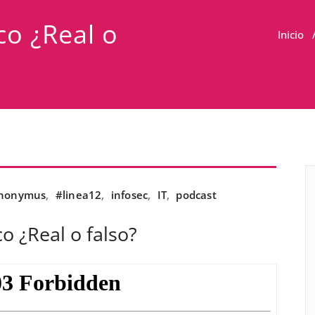
o ¿Real o
Inicio
nonymus
,
#linea12
,
infosec
,
IT
,
podcast
 ¿Real o falso?