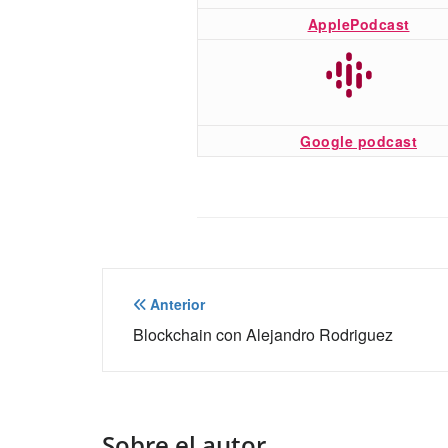
ApplePodcast
Google podcast
Navegación
Anterior
de
Blockchain con Alejandro Rodriguez
entradas
Sobre el autor