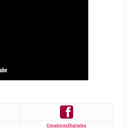
CreadoresDigitales