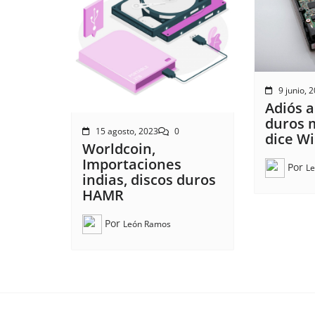
9 junio, 
Adiós a
duros 
15 agosto, 2023
0
dice W
Worldcoin,
Importaciones
Por
L
indias, discos duros
HAMR
Por
León Ramos