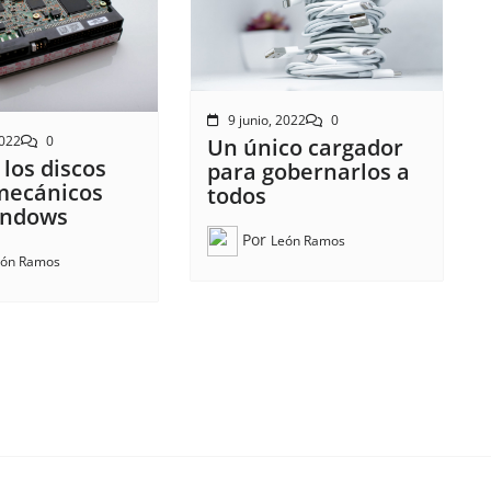
9 junio, 2022
0
2022
0
Un único cargador
 los discos
para gobernarlos a
mecánicos
todos
indows
Por
León Ramos
eón Ramos