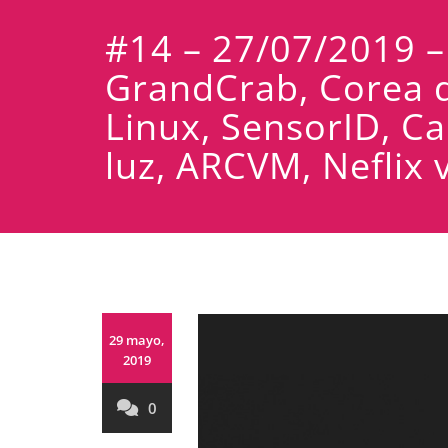
#14 – 27/07/2019 –
GrandCrab, Corea d
Linux, SensorID, Cal
luz, ARCVM, Neflix 
29 mayo,
2019
0