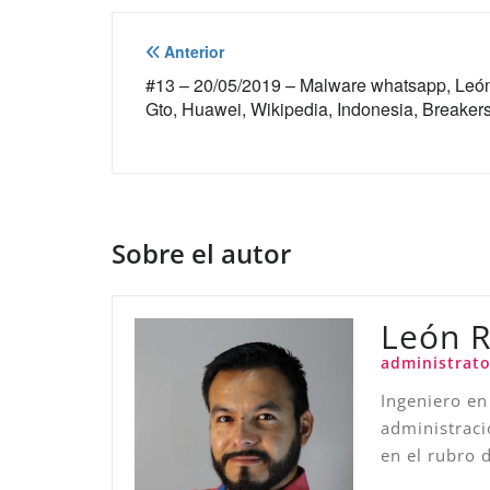
Navegación
Anterior
de
#13 – 20/05/2019 – Malware whatsapp, Leó
Gto, Huawei, Wikipedia, Indonesia, Breaker
entradas
Sobre el autor
León 
administrato
Ingeniero en
administraci
en el rubro 