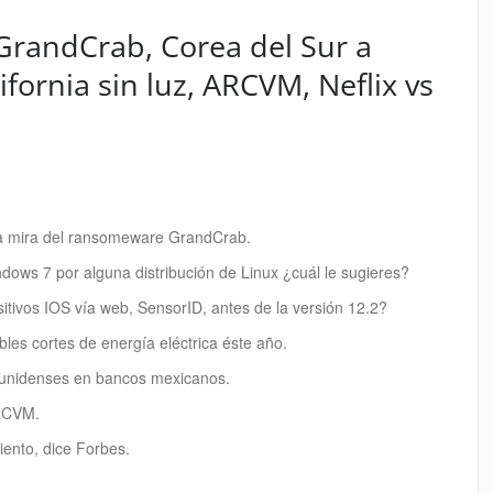
GrandCrab, Corea del Sur a
ifornia sin luz, ARCVM, Neflix vs
a mira del ransomeware GrandCrab.
dows 7 por alguna distribución de Linux ¿cuál le sugieres?
itivos IOS vía web, SensorID, antes de la versión 12.2?
bles cortes de energía eléctrica éste año.
ounidenses en bancos mexicanos.
RCVM.
miento, dice Forbes.