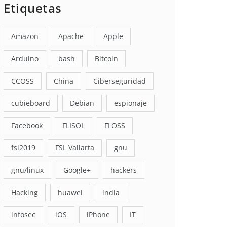
Etiquetas
Amazon
Apache
Apple
Arduino
bash
Bitcoin
CCOSS
China
Ciberseguridad
cubieboard
Debian
espionaje
Facebook
FLISOL
FLOSS
fsl2019
FSL Vallarta
gnu
gnu/linux
Google+
hackers
Hacking
huawei
india
infosec
iOS
iPhone
IT