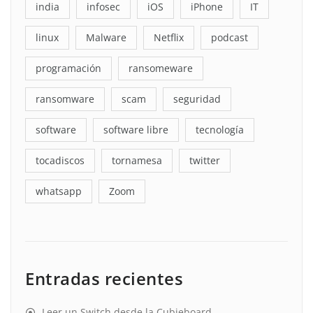
india
infosec
iOS
iPhone
IT
linux
Malware
Netflix
podcast
programación
ransomeware
ransomware
scam
seguridad
software
software libre
tecnología
tocadiscos
tornamesa
twitter
whatsapp
Zoom
Entradas recientes
Leer un Switch desde la Cubieboard