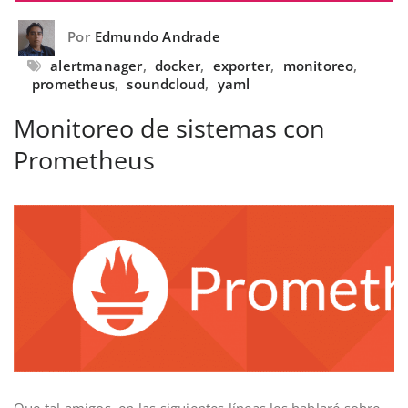
Por
Edmundo Andrade
alertmanager
,
docker
,
exporter
,
monitoreo
,
prometheus
,
soundcloud
,
yaml
Monitoreo de sistemas con
Prometheus
Que tal amigos, en las siguientes líneas les hablaré sobre