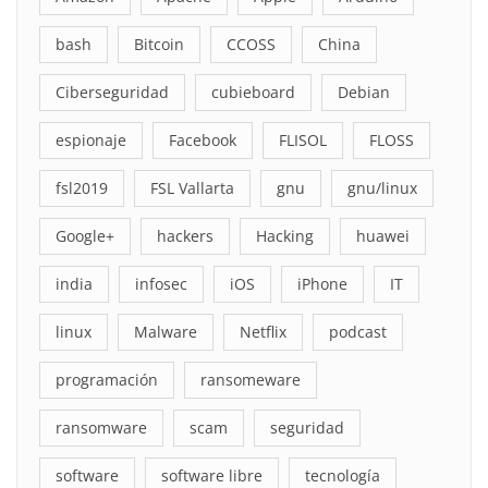
bash
Bitcoin
CCOSS
China
Ciberseguridad
cubieboard
Debian
espionaje
Facebook
FLISOL
FLOSS
fsl2019
FSL Vallarta
gnu
gnu/linux
Google+
hackers
Hacking
huawei
india
infosec
iOS
iPhone
IT
linux
Malware
Netflix
podcast
programación
ransomeware
ransomware
scam
seguridad
software
software libre
tecnología