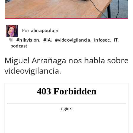
Por
alinapoulain
#hikvision
,
#IA
,
#videovigilancia
,
infosec
,
IT
,
podcast
Miguel Arrañaga nos habla sobre
videovigilancia.