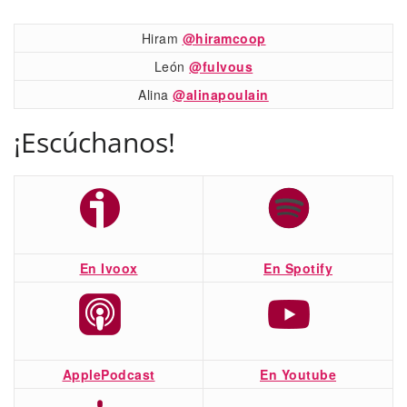
Hiram
@hiramcoop
León
@fulvous
Alina
@alinapoulain
¡Escúchanos!
En Ivoox
En Spotify
ApplePodcast
En Youtube