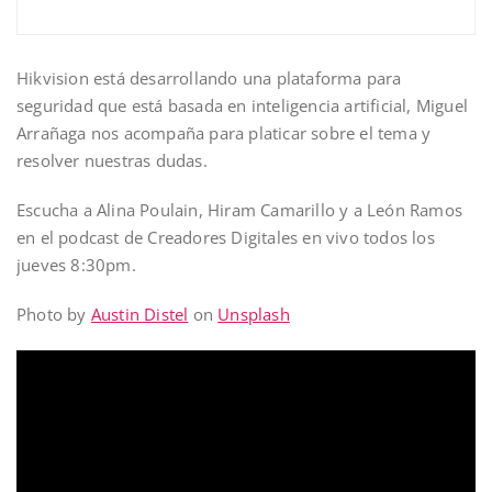
Hikvision está desarrollando una plataforma para
seguridad que está basada en inteligencia artificial, Miguel
Arrañaga nos acompaña para platicar sobre el tema y
resolver nuestras dudas.
Escucha a Alina Poulain, Hiram Camarillo y a León Ramos
en el podcast de Creadores Digitales en vivo todos los
jueves 8:30pm.
Photo by
Austin Distel
on
Unsplash