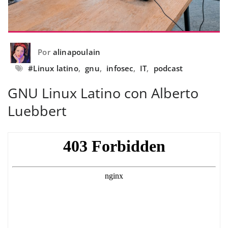
Por
alinapoulain
#Linux latino
,
gnu
,
infosec
,
IT
,
podcast
GNU Linux Latino con Alberto
Luebbert