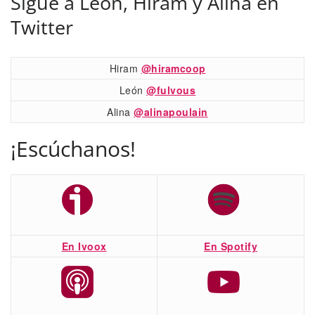
Sigue a León, Hiram y Alina en
Twitter
Hiram
@hiramcoop
León
@fulvous
Alina
@alinapoulain
¡Escúchanos!
En Ivoox
En Spotify