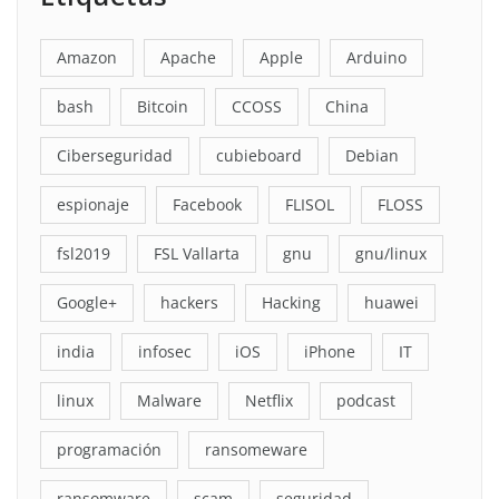
Amazon
Apache
Apple
Arduino
bash
Bitcoin
CCOSS
China
Ciberseguridad
cubieboard
Debian
espionaje
Facebook
FLISOL
FLOSS
fsl2019
FSL Vallarta
gnu
gnu/linux
Google+
hackers
Hacking
huawei
india
infosec
iOS
iPhone
IT
linux
Malware
Netflix
podcast
programación
ransomeware
ransomware
scam
seguridad