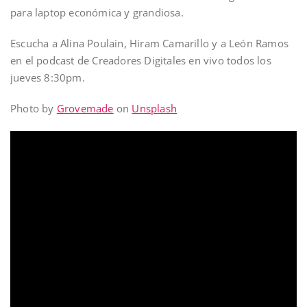
para laptop económica y grandiosa.
Escucha a Alina Poulain, Hiram Camarillo y a León Ramos
en el podcast de Creadores Digitales en vivo todos los
jueves 8:30pm.
Photo by
Grovemade
on
Unsplash