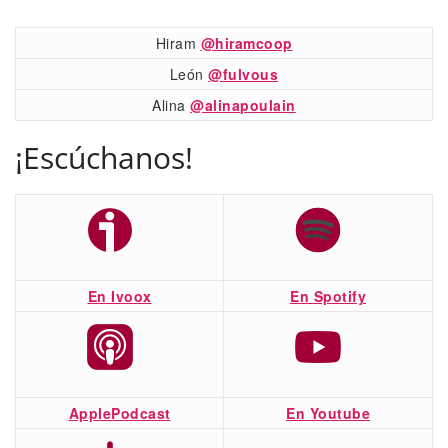
Hiram
@hiramcoop
León
@fulvous
Alina
@alinapoulain
¡Escúchanos!
En Ivoox
En Spotify
ApplePodcast
En Youtube