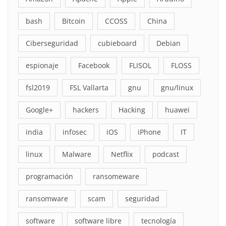
bash
Bitcoin
CCOSS
China
Ciberseguridad
cubieboard
Debian
espionaje
Facebook
FLISOL
FLOSS
fsl2019
FSL Vallarta
gnu
gnu/linux
Google+
hackers
Hacking
huawei
india
infosec
iOS
iPhone
IT
linux
Malware
Netflix
podcast
programación
ransomeware
ransomware
scam
seguridad
software
software libre
tecnología