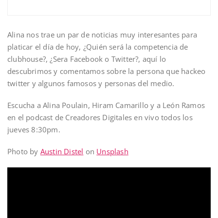
Alina nos trae un par de noticias muy interesantes para
platicar el día de hoy, ¿Quién será la competencia de
clubhouse?, ¿Sera Facebook o Twitter?, aquí lo
descubrimos y comentamos sobre la persona que hackeo
twitter y algunos famosos y personas del medio.
Escucha a Alina Poulain, Hiram Camarillo y a León Ramos
en el podcast de Creadores Digitales en vivo todos los
jueves 8:30pm.
Photo by
Austin Distel
on
Unsplash