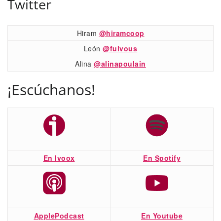
Twitter
Hiram
@hiramcoop
León
@fulvous
Alina
@alinapoulain
¡Escúchanos!
En Ivoox
En Spotify
ApplePodcast
En Youtube