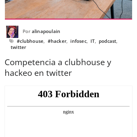
Por
alinapoulain
#clubhouse
,
#hacker
,
infosec
,
IT
,
podcast
,
twitter
Competencia a clubhouse y
hackeo en twitter