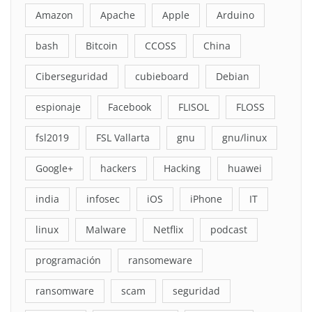
Amazon
Apache
Apple
Arduino
bash
Bitcoin
CCOSS
China
Ciberseguridad
cubieboard
Debian
espionaje
Facebook
FLISOL
FLOSS
fsl2019
FSL Vallarta
gnu
gnu/linux
Google+
hackers
Hacking
huawei
india
infosec
iOS
iPhone
IT
linux
Malware
Netflix
podcast
programación
ransomeware
ransomware
scam
seguridad