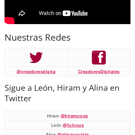
Nuestras Redes
@creadoresdigita
CreadoresDigitales
Sigue a León, Hiram y Alina en
Twitter
Hiram
@hiramcoop
León
@fulvous
Alina
@alinapoulain