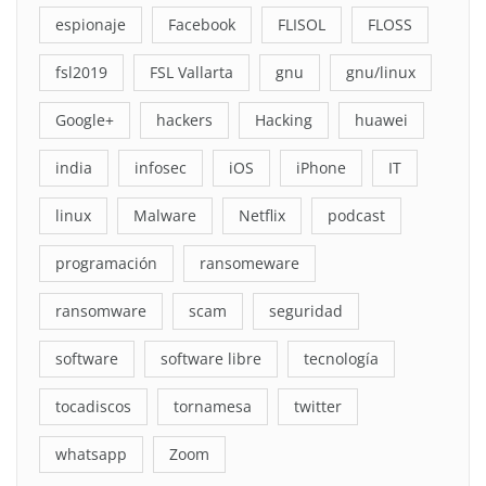
espionaje
Facebook
FLISOL
FLOSS
fsl2019
FSL Vallarta
gnu
gnu/linux
Google+
hackers
Hacking
huawei
india
infosec
iOS
iPhone
IT
linux
Malware
Netflix
podcast
programación
ransomeware
ransomware
scam
seguridad
software
software libre
tecnología
tocadiscos
tornamesa
twitter
whatsapp
Zoom