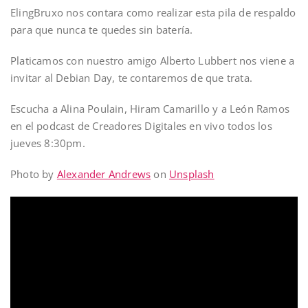
ElingBruxo nos contara como realizar esta pila de respaldo
para que nunca te quedes sin batería.
Platicamos con nuestro amigo Alberto Lubbert nos viene a
invitar al Debian Day, te contaremos de que trata.
Escucha a Alina Poulain, Hiram Camarillo y a León Ramos
en el podcast de Creadores Digitales en vivo todos los
jueves 8:30pm.
Photo by
Alexander Andrews
on
Unsplash