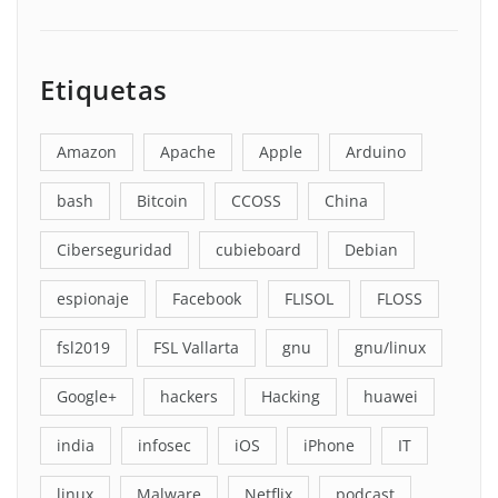
Etiquetas
Amazon
Apache
Apple
Arduino
bash
Bitcoin
CCOSS
China
Ciberseguridad
cubieboard
Debian
espionaje
Facebook
FLISOL
FLOSS
fsl2019
FSL Vallarta
gnu
gnu/linux
Google+
hackers
Hacking
huawei
india
infosec
iOS
iPhone
IT
linux
Malware
Netflix
podcast