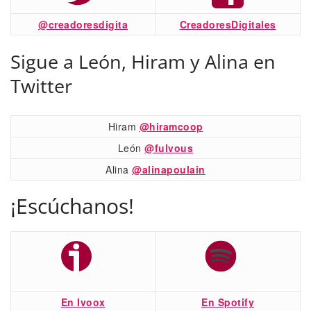
@creadoresdigita
CreadoresDigitales
Sigue a León, Hiram y Alina en
Twitter
Hiram
@hiramcoop
León
@fulvous
Alina
@alinapoulain
¡Escúchanos!
En Ivoox
En Spotify