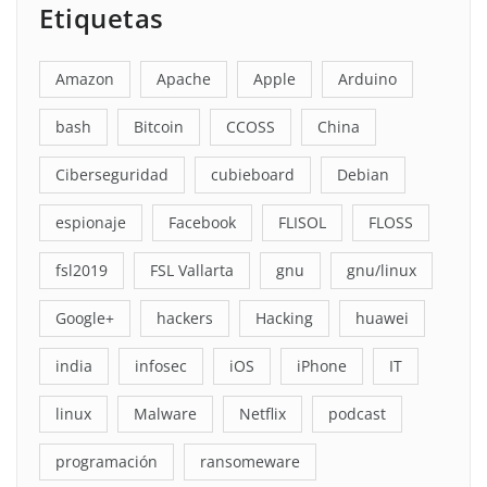
Etiquetas
Amazon
Apache
Apple
Arduino
bash
Bitcoin
CCOSS
China
Ciberseguridad
cubieboard
Debian
espionaje
Facebook
FLISOL
FLOSS
fsl2019
FSL Vallarta
gnu
gnu/linux
Google+
hackers
Hacking
huawei
india
infosec
iOS
iPhone
IT
linux
Malware
Netflix
podcast
programación
ransomeware