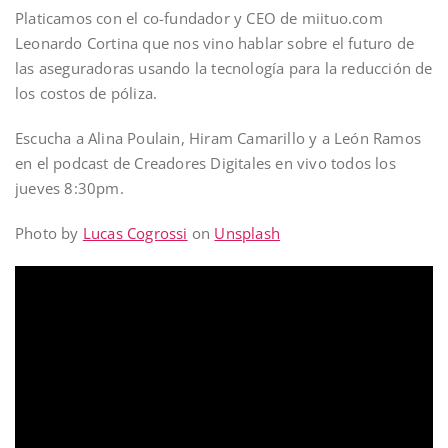
Platicamos con el co-fundador y CEO de miituo.com
Leonardo Cortina que nos vino hablar sobre el futuro de
las aseguradoras usando la tecnología para la reducción de
los costos de póliza.
Escucha a Alina Poulain, Hiram Camarillo y a León Ramos
en el podcast de Creadores Digitales en vivo todos los
jueves 8:30pm.
Photo by
Lucas Cogrossi
on
Unsplash