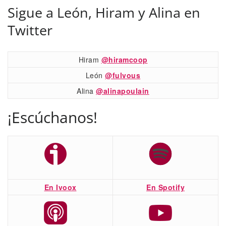
Sigue a León, Hiram y Alina en
Twitter
Hiram
@hiramcoop
León
@fulvous
Alina
@alinapoulain
¡Escúchanos!
En Ivoox
En Spotify