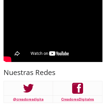
Nuestras Redes
@creadoresdigita
CreadoresDigitales